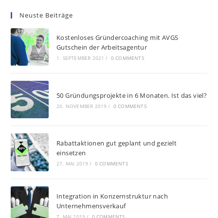
Neuste Beiträge
Kostenloses Gründercoaching mit AVGS
Gutschein der Arbeitsagentur
1. SEPTEMBER 2021
/
0 COMMENTS
50 Gründungsprojekte in 6 Monaten. Ist das viel?
20. NOVEMBER 2019
/
0 COMMENTS
Rabattaktionen gut geplant und gezielt
einsetzen
27. MAI 2019
/
0 COMMENTS
Integration in Konzernstruktur nach
Unternehmensverkauf
7. MAI 2019
/
0 COMMENTS