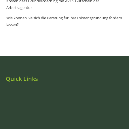
Kostenloses Gründercoaching mit AVGS Gutschein der
Arbeitsagentur
Wie können Sie sich die Beratung für Ihre Existenzgründung fördern
lassen?
Quick Links