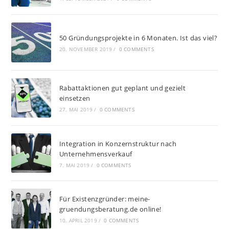
50 Gründungsprojekte in 6 Monaten. Ist das viel?
20. NOVEMBER 2019
/
0 COMMENTS
Rabattaktionen gut geplant und gezielt
einsetzen
27. MAI 2019
/
0 COMMENTS
Integration in Konzernstruktur nach
Unternehmensverkauf
7. MAI 2019
/
0 COMMENTS
Für Existenzgründer: meine-
gruendungsberatung.de online!
10. APRIL 2019
/
0 COMMENTS