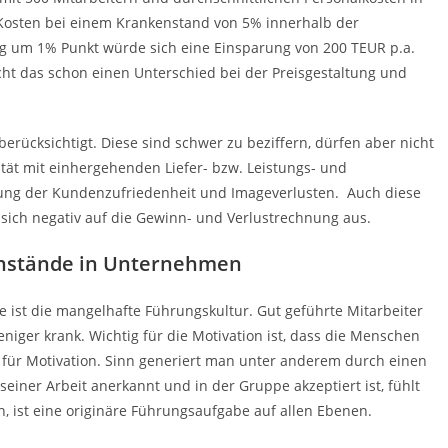
 Kosten bei einem Krankenstand von 5% innerhalb der
ng um 1% Punkt würde sich eine Einsparung von 200 TEUR p.a.
t das schon einen Unterschied bei der Preisgestaltung und
erücksichtigt. Diese sind schwer zu beziffern, dürfen aber nicht
ität mit einhergehenden Liefer- bzw. Leistungs- und
rung der Kundenzufriedenheit und Imageverlusten. Auch diese
ich negativ auf die Gewinn- und Verlustrechnung aus.
enstände in Unternehmen
 ist die mangelhafte Führungskultur. Gut geführte Mitarbeiter
eniger krank. Wichtig für die Motivation ist, dass die Menschen
at für Motivation. Sinn generiert man unter anderem durch einen
iner Arbeit anerkannt und in der Gruppe akzeptiert ist, fühlt
ln, ist eine originäre Führungsaufgabe auf allen Ebenen.